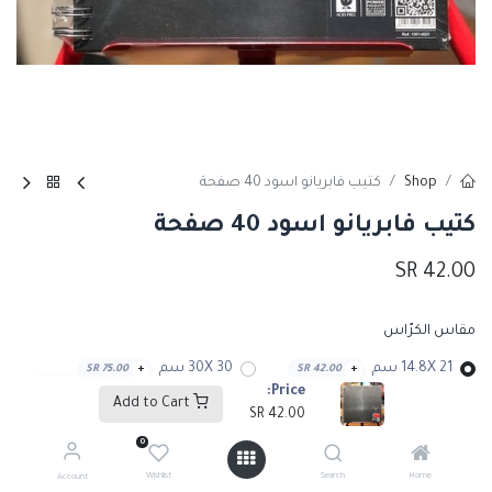
Shop
كتيب فابريانو اسود 40 صفحة
كتيب فابريانو اسود 40 صفحة
SR
42.00
مقاس الكرّاس
14.8X 21 سم
30X 30 سم
SR
75.00
+
SR
42.00
+
Price:
Add to Cart
SR
42.00
سم 21X29.7 سوفت كولرز
SR
60.00
+
0
Wishlist
Search
Home
Account