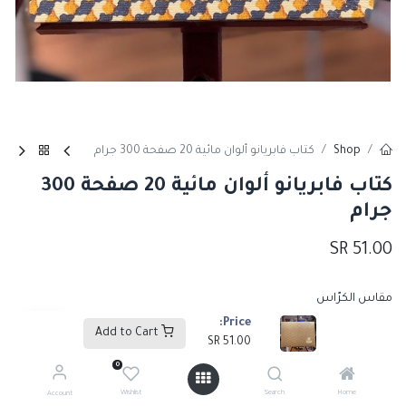
Shop
كتاب فابريانو ألوان مائية 20 صفحة 300 جرام
كتاب فابريانو ألوان مائية 20 صفحة 300
جرام
SR
51.00
مقاس الكرّاس
Price:
12.5X 18 سم
23X 31 سم
SR
79.00
+
SR
51.00
+
Add to Cart
SR
51.00
0
25 X 36 سم
31 X 46 سم
SR
140.00
+
SR
109.00
+
Wishlist
Search
Home
Account