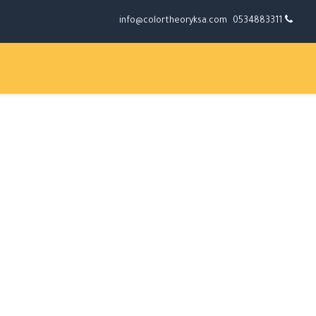
info@colortheoryksa.com
0534883311