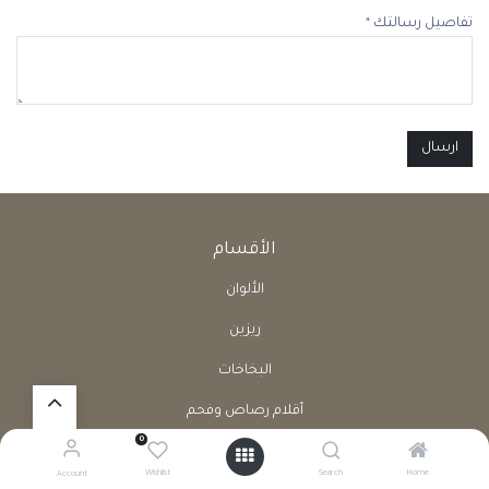
تفاصيل رسالتك
*
ارسال
الأقسام
الألوان
ريزين
البخاخات
أقلام رصاص وفحم
0
أدوات حرفية
Wishlist
Search
Home
Account