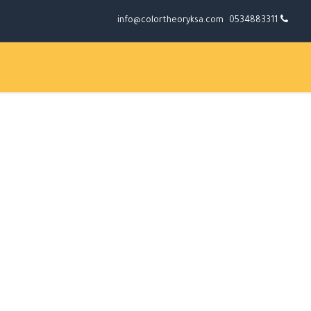
info@colortheoryksa.com
0534883311