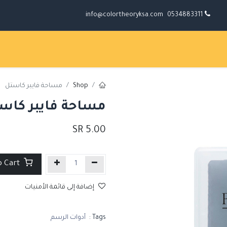
info@colortheoryksa.com
0534883311
Shop
مساحة فايبر كاستل
مساحة فايبر كاس
SR
5.00
Add to Cart
إضافة إلى قائمة الأمنيات
Tags :
أدوات الرسم