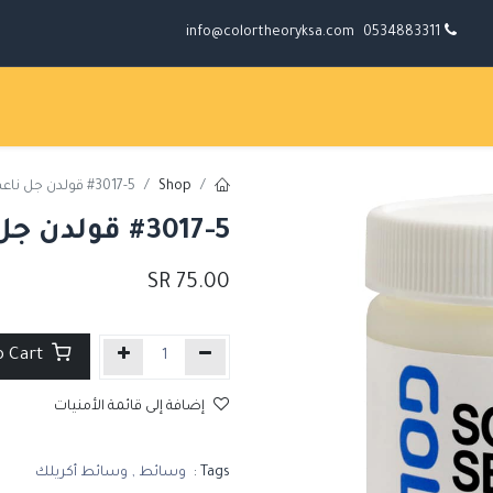
info@colortheoryksa.com
0534883311
Shop
#3017-5 قولدن جل ناعم شبه لامع
#3017-5 قولدن جل ناعم شبه لامع
SR
75.00
Add to Cart
إضافة إلى قائمة الأمنيات
Tags :
وسائط
,
وسائط أكريلك