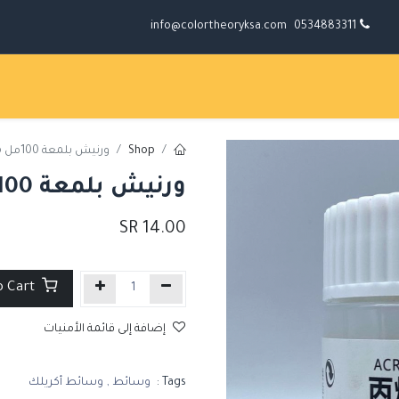
info@colortheoryksa.com
0534883311
Shop
ورنيش بلمعة 100مل Magi-Wap
ورنيش بلمعة 100مل Magi-Wap
SR
14.00
Add to Cart
إضافة إلى قائمة الأمنيات
Tags :
وسائط
,
وسائط أكريلك