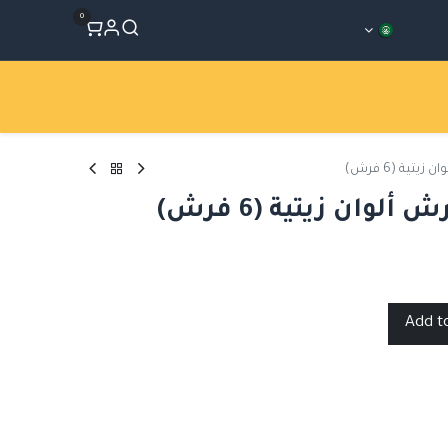
0
المتجر
Workshops
الأقسام
يتية (6 فرش)
لوان زيتية (6 فرش)