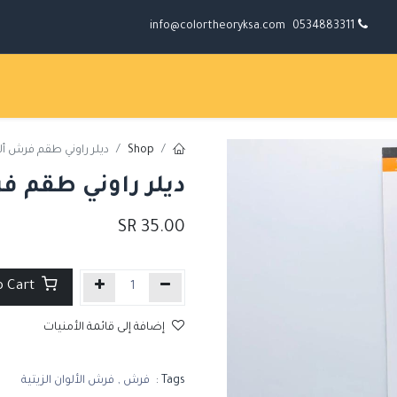
info@colortheoryksa.com
0534883311
Shop
ديلر راوني طقم فرش ألوان ز
ديلر راوني طقم فرش أ
SR
35.00
Add to Cart
إضافة إلى قائمة الأمنيات
Tags :
فرش
,
فرش الألوان الزيتية