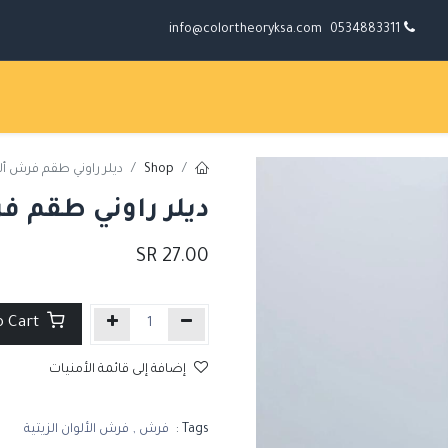
info@colortheoryksa.com
0534883311
Shop
ديلر راوني طقم فرش ألوان ز
ديلر راوني طقم فرش أ
SR
27.00
Add to Cart
إضافة إلى قائمة الأمنيات
Tags :
فرش
,
فرش الألوان الزيتية