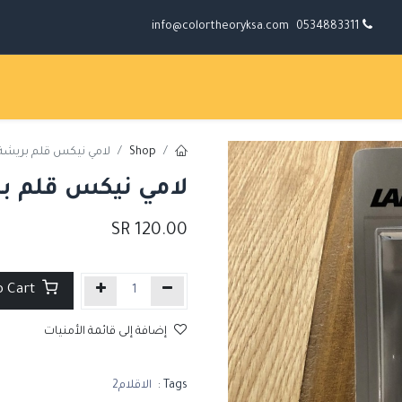
info@colortheoryksa.com
0534883311
Shop
لامي نيكس قلم بريش
لامي نيكس قلم 
SR
120.00
Add to Cart
إضافة إلى قائمة الأمنيات
Tags :
الاقلام2