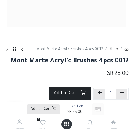
Mont Marte Acrylic Brushes 4pcs 0012
Shop
Mont Marte Acrylic Brushes 4pcs 0012
SR
28.00
Add to Cart
Price:
إضافة إلى قائمة الأمنيات
Add to Cart
SR
28.00
0
Share :
Wishlist
Search
Home
Account