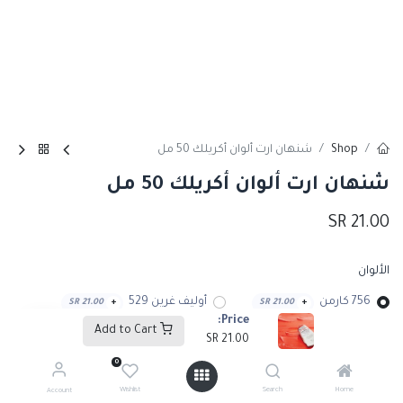
Shop
شنهان ارت ألوان أكريلك 50 مل
شنهان ارت ألوان أكريلك 50 مل
SR
21.00
الألوان
756 كارمن
أوليف غرين 529
SR
21.00
+
SR
21.00
+
Price:
Add to Cart
SR
21.00
الترامارين بلو
SR
21.00
+
0
Wishlist
Search
Home
Account
اليزارين كريمسون 502
SR
21.00
+