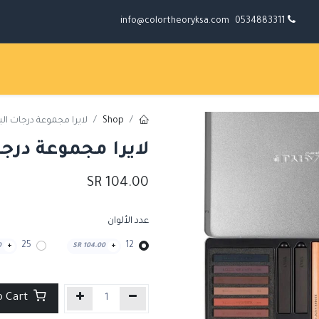
info@colortheoryksa.com
0534883311
Shop
لايرا مجموعة درجات الب
لايرا مجموعة درجا
SR
104.00
عدد الألوان
25
12
0
+
SR
104.00
+
Add to Cart