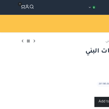
0
المتجر
Workshops
الأقسام
ني
ت البني
SR
190.0