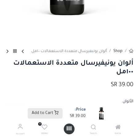
Shop
ألوان يونيفيرسال متعددة الاستعمالات ١٠٠مل
ألوان يونيفيرسال متعددة الاستعمالات
١٠٠مل
SR
39.00
الألوان
Price:
أبيض
أحمر
SR
39.00
+
SR
39.00
+
Add to Cart
SR
39.00
0
أزرق
أسود
SR
39.00
+
SR
39.00
+
Wishlist
Search
Home
Account