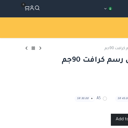
0
المتجر
Workshops
الأقسام
A5
SR
30.00
+
SR
45.0