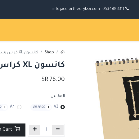
info@colortheoryksa.com
0534883311
Shop
كانسون XL كراس رسم كرافت 90جم
كانسون XL كراس رسم كرافت 90جم
SR
76.00
المقاس
A4
A3
0
+
SR
76.00
+
Add to Cart