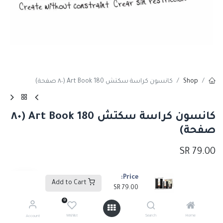
Shop
كانسون كراسة سكتش Art Book 180 (٨٠ صفحة)
كانسون كراسة سكتش Art Book 180 (٨٠
صفحة)
SR
79.00
Price:
مقاس الكرّاس
Add to Cart
SR
79.00
14X21 سم
21 x 29.7 سم
SR
111.00
+
SR
79.00
+
0
Wishlist
Search
Home
Account
8.9 x 14 سم
SR
51.00
+