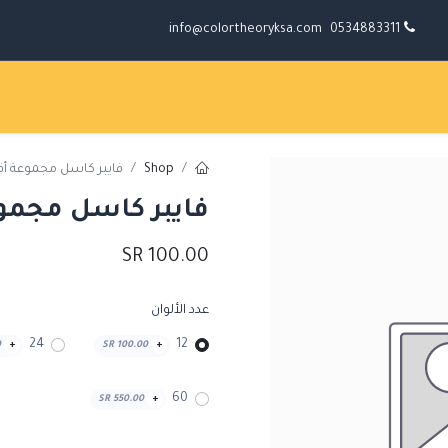
info@colortheoryksa.com
0534883311
Shop
فايبر كاسل مجموعة أقلا
فايبر كاسل مجموعة
SR
100.00
عدد الألوان
24
12
0
+
SR
100.00
+
60
SR
550.00
+