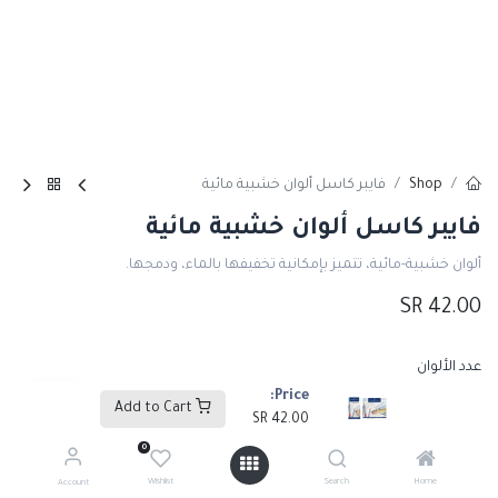
Shop
فايبر كاسل ألوان خشبية مائية
فايبر كاسل ألوان خشبية مائية
ألوان خشبية-مائية، تتميز بإمكانية تخفيفها بالماء، ودمجها.
SR
42.00
عدد الألوان
Price:
24
12
SR
75.00
+
SR
42.00
+
Add to Cart
SR
42.00
0
Wishlist
Search
Home
Add to Cart
Account