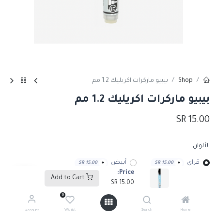
Shop
بيبيو ماركرات اكريليك 1.2 مم
بيبيو ماركرات اكريليك 1.2 مم
SR
15.00
الألوان
قراي
أبيض
SR
15.00
+
SR
15.00
+
Price:
Add to Cart
SR
15.00
أزرق سيان
أزرق فاتح
SR
15.00
+
SR
15.00
+
0
Wishlist
Search
Home
Account
أسود
الترامارين بلو
SR
15.00
+
SR
15.00
+