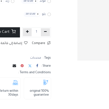
قولد
ريد
+
SR
12.00
+
يلو
SR
12.00
+
Add to Cart
Compare
إضافة إلى قائمة 
Tags :
محددات
Share :
Terms and Conditions :
Return within
100% original
30days
guarantee