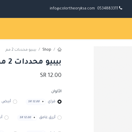
info@colortheoryksa.com
0534883311
Shop
بيبيو محددات 2 مم
بيبيو محددات 2 مم
SR
12.00
الألوان
قراي
أبيض
SR
12.00
+
أزرق غامق
أس
SR
12.00
+