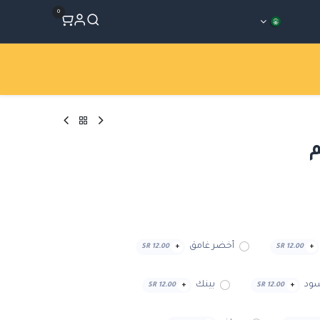
0
المتجر
Workshops
الأقسام
أخضر غامق
SR
12.00
+
SR
12.00
+
ود
بينك
SR
12.00
+
SR
12.00
+