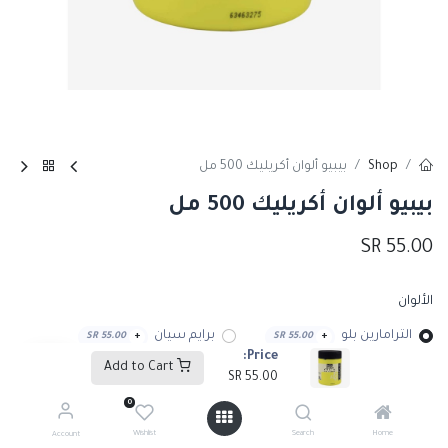
Shop
بيبيو ألوان أكريليك 500 مل
بيبيو ألوان أكريليك 500 مل
SR
55.00
الألوان
الترامارين بلو
برايم سيان
SR
55.00
+
SR
55.00
+
Price:
Add to Cart
SR
55.00
برايمري ماجينتا
برايم يلو
SR
55.00
+
SR
55.00
+
0
Wishlist
Search
Home
Account
برنت امبر
برنت سيينا
SR
55.00
+
SR
55.00
+