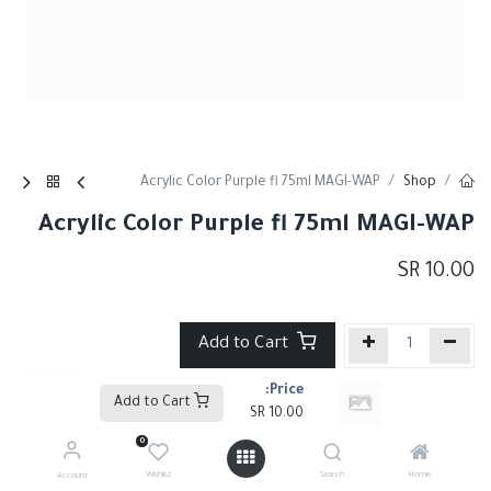
Acrylic Color Purple fl 75ml MAGI-WAP
Shop
Acrylic Color Purple fl 75ml MAGI-WAP
SR
10.00
Add to Cart
Price:
إضافة إلى قائمة الأمنيات
Add to Cart
SR
10.00
0
Share :
Wishlist
Search
Home
Account