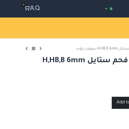
0
المتجر
Workshops
الأقسام
 سوفت راوند
نيترام طقم أعواد فحم ستايل H,HB,B 6mm