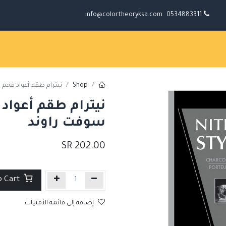
info@colortheoryksa.com
0534883311
Shop
نيترام طقم أعواد فحم ستايل H,HB,B 6mm
سوفت راوند
SR
202.00
Add to Cart
إضافة إلى قائمة الأمنيات