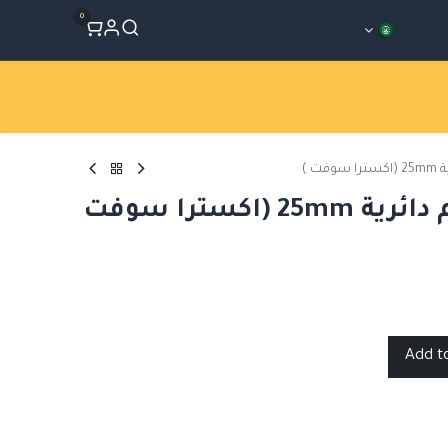
0
المتجر
Workshops
الأقسام
نيترام 2 أعواد فحم دائرية 25mm (اكسترا سوفت