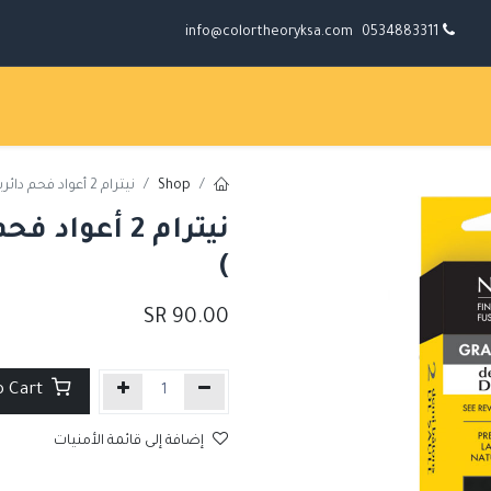
info@colortheoryksa.com
0534883311
Shop
نيترام 2 أعواد فحم دائرية 25mm (اكسترا سوفت )
)
SR
90.00
Add to Cart
إضافة إلى قائمة الأمنيات