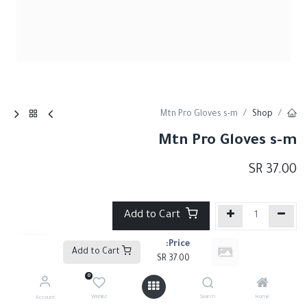
Mtn Pro Gloves s-m
Shop
Mtn Pro Gloves s-m
SR
37.00
Add to Cart
Price:
إضافة إلى قائمة الأمنيات
Add to Cart
SR
37.00
0
Share :
Wishlist
Search
Home
Account