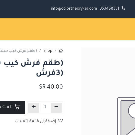
info@colortheoryksa.com
0534883311
Shop
(طقم فرش كيب سمايلين
(طقم فرش كيب س
(3فرش
SR
40.00
Add to Cart
إضافة إلى قائمة الأمنيات