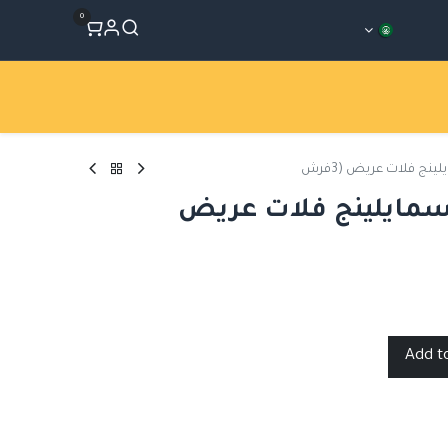
0
المتجر
Workshops
الأقسام
ج فلات عريض (3فرش
مايلينج فلات عريض