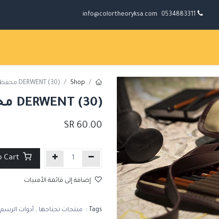
info@colortheoryksa.com
0534883311
Shop
DERWENT (30) محفظة أقلام قماشية
DERWENT (30) محفظة أقلام قماشية
SR
60.00
Add to Cart
إضافة إلى قائمة الأمنيات
Tags :
منتجات تحتاجها
,
أدوات الرسم