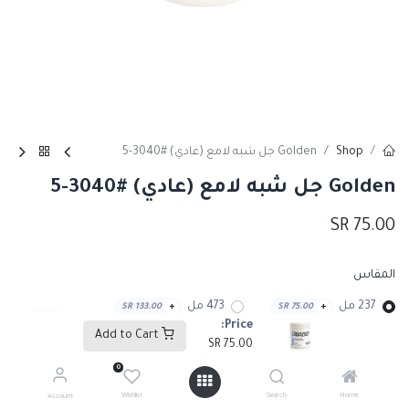
Shop
Golden جل شبه لامع (عادي) #3040-5
Golden جل شبه لامع (عادي) #3040-5
SR
75.00
المقاس
237 مل
473 مل
SR
133.00
+
SR
75.00
+
Price:
Add to Cart
SR
75.00
0
Add to Cart
Wishlist
Search
Home
Account