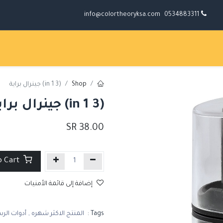
info@colortheoryksa.com
0534883311
Shop
(3 in 1) جينرال براية
(3 in 1) جينرال براية
SR
38.00
Add to Cart
إضافة إلى قائمة الأمنيات
Tags :
المنتج الاكثر شهره
,
أدوات الر