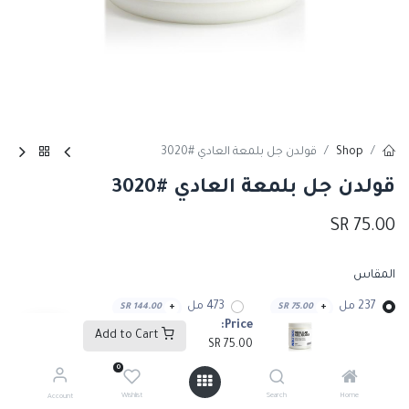
Shop
قولدن جل بلمعة العادي #3020
قولدن جل بلمعة العادي #3020
SR
75.00
المقاس
237 مل
473 مل
SR
144.00
+
SR
75.00
+
Price:
Add to Cart
SR
75.00
0
Add to Cart
Wishlist
Search
Home
Account