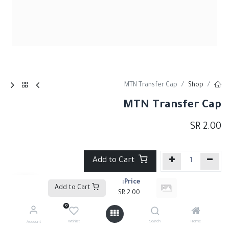
MTN Transfer Cap
Shop
MTN Transfer Cap
SR
2.00
Add to Cart
Price:
إضافة إلى قائمة الأمنيات
Add to Cart
SR
2.00
0
Share :
Wishlist
Search
Home
Account