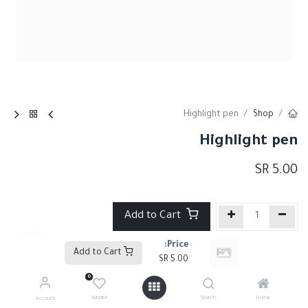
Highlight pen
Shop
Highlight pen
SR
5.00
Add to Cart
Price:
إضافة إلى قائمة الأمنيات
Add to Cart
SR
5.00
0
Share :
Wishlist
Search
Home
Account