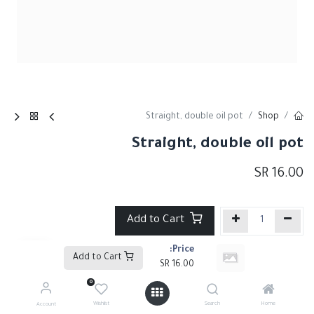
Straight, double oil pot
Shop
Straight, double oil pot
SR
16.00
Add to Cart
Price:
إضافة إلى قائمة الأمنيات
Add to Cart
SR
16.00
0
Share :
Wishlist
Search
Home
Account