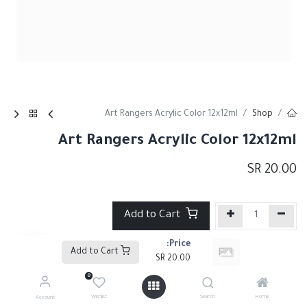
Art Rangers Acrylic Color 12x12ml
Shop
Art Rangers Acrylic Color 12x12ml
SR
20.00
Add to Cart
Price:
إضافة إلى قائمة الأمنيات
Add to Cart
SR
20.00
0
Share :
Wishlist
Search
Home
Account