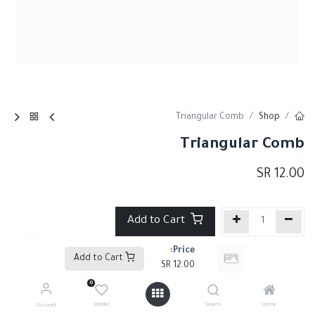
Triangular Comb
Shop
Triangular Comb
SR
12.00
Add to Cart
Price:
إضافة إلى قائمة الأمنيات
Add to Cart
SR
12.00
0
Share :
Wishlist
Search
Home
Account