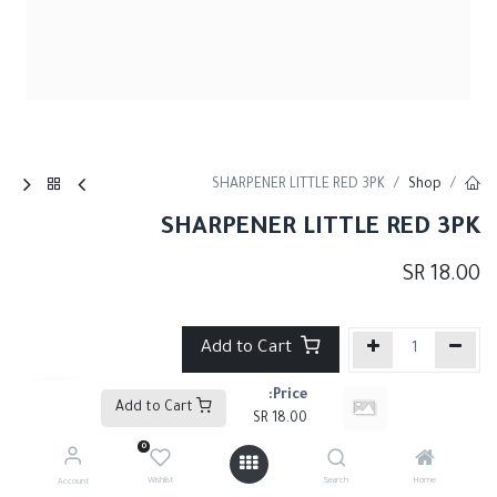
SHARPENER LITTLE RED 3PK
Shop
SHARPENER LITTLE RED 3PK
SR
18.00
Add to Cart
Price:
إضافة إلى قائمة الأمنيات
Add to Cart
SR
18.00
0
Share :
Wishlist
Search
Home
Account