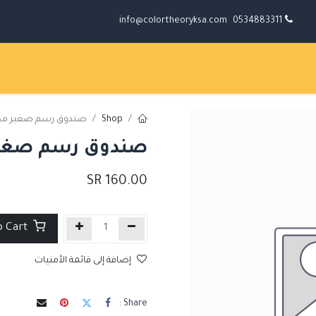
info@colortheoryksa.com
0534883311
Shop
صندوق رسم صغير م
صندوق رسم صغي
SR
160.00
Add to Cart
إضافة إلى قائمة الأمنيات
Share :