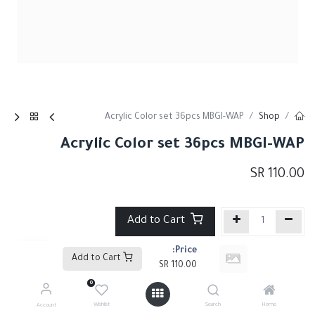
Acrylic Color set 36pcs MBGI-WAP
Shop
Acrylic Color set 36pcs MBGI-WAP
SR
110.00
Add to Cart
Price:
إضافة إلى قائمة الأمنيات
Add to Cart
SR
110.00
0
Share :
Wishlist
Search
Home
Account