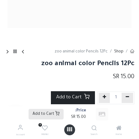
zoo animal color Pencils 12Pc
Shop
zoo animal color Pencils 12Pc
SR
15.00
Add to Cart
Price:
إضافة إلى قائمة الأمنيات
Add to Cart
SR
15.00
0
Share :
Wishlist
Search
Home
Account