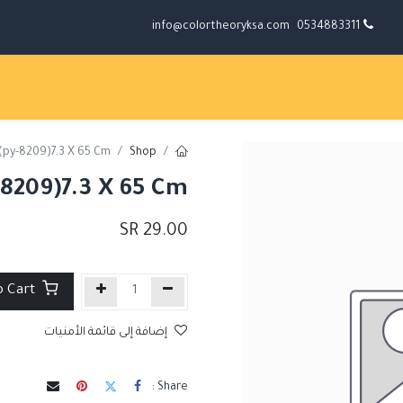
info@colortheoryksa.com
0534883311
 (py-8209)7.3 X 65 Cm
Shop
-8209)7.3 X 65 Cm
SR
29.00
Add to Cart
إضافة إلى قائمة الأمنيات
Share :