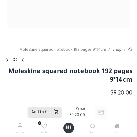
Moleskine squared notebook 192 pages 9*14cm
Shop
Moleskine squared notebook 192 pages
9*14cm
SR
20.00
Price:
Add to Cart
Add to Cart
SR
20.00
0
إضافة إلى قائمة الأمنيات
Wishlist
Search
Home
Account