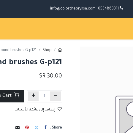
info@colortheoryksa.com
0534883311
Round brushes G-p121
Shop
d brushes G-p121
SR
30.00
Add to Cart
إضافة إلى قائمة الأمنيات
Share :