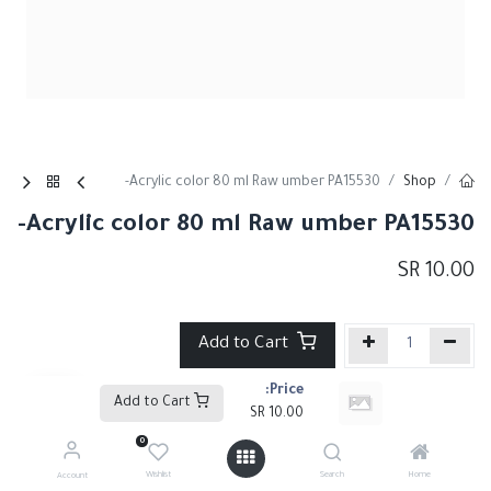
Acrylic color 80 ml Raw umber PA15530-
Shop
Acrylic color 80 ml Raw umber PA15530-
SR
10.00
Add to Cart
Price:
إضافة إلى قائمة الأمنيات
Add to Cart
SR
10.00
0
Share :
Wishlist
Search
Home
Account